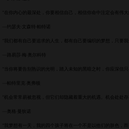
“在你内心的最深处，你要相信自己，相信你命中注定会有伟大的
—约瑟夫·文森特·帕特诺
“我们都有自己要追求的人生，都有自己要编织的梦想，只要我
—路易莎·梅·奥尔科特
“当你将要告别熟识的光明，踏入未知的黑暗之时，你应深信只
—帕特里克·奥弗顿
“机会常常易被忽视，但它们却隐藏着重大的机遇。机会处处存
—奥格·曼狄诺
“我梦想有一天，我的四个孩子将在一个不是以他们的肤色，而