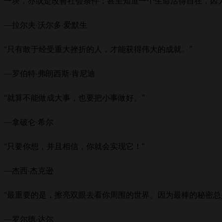
一块，亦或是改善社会条件；甚至知道一个生命活得自在，因
—拉尔夫·沃尔多·爱默生
“只有敢于经受重大挫折的人，才能获得伟大的成就。”
—罗伯特·弗朗西斯·肯尼迪
“就算不能做成大事，也要把小事做好。”
—拿破仑·希尔
“只要你想，并且相信，你就会实现它！”
—杰西·杰克逊
“最重要的是，擦亮双眼去看你周围的世界。因为最棒的秘密总
—罗尔德·达尔