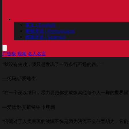
英文 | English
葡萄牙语 | Portuguese
西班牙语 | Spanish
广告板
视频
名人名言
“我没有失败，我只是发现了一万条行不通的路。”
—托玛斯·爱迪生
“在一个夜以继日，尽力要把你变成像其他每个人一样的世界里
—爱德华‧艾斯特林‧卡明斯
“河流对于人类表现的波澜不惊是因为河流不会任意胡为，它们