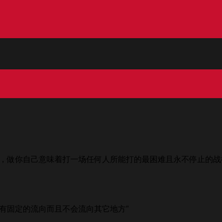
，做你自己意味着打一场任何人所能打的最困难且永不停止的战
有固定的流向而且不会流向其它地方”