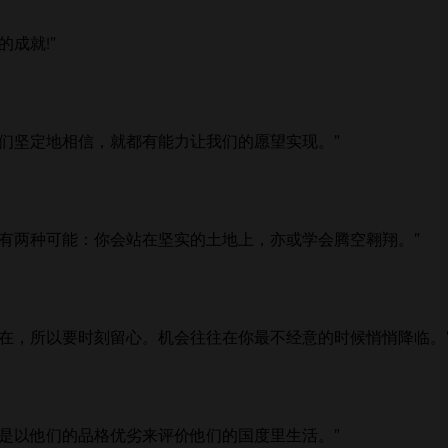
成就!”
们坚定地相信，就都有能力让我们的愿望实现。”
有两种可能：你会站在坚实的土地上，亦或学会腾空翱翔。”
在，所以要时刻留心。机会往往在你最不经意的时候悄悄降临。
是以他们的品格优劣来评价他们的国度里生活。”