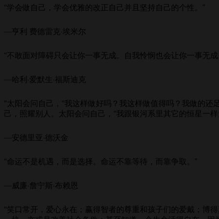
“学会做自己，学会优雅的改正自己并且坚持自己的个性。”
—亨利 费德雷克·埃米尔
“不敢面对障碍只会让你一事无成。自我怜悯也会让你一事无成
—哈利·爱默生·福斯迪克
“太阳会问自己，“我这样做好吗？我这样做值得吗？我做的还
己，照耀别人。太阳会问自己，“我跟银河系里其它的恒星一样
—安德里亚·德沃金
“命运不是机遇，而是选择。命运不靠等待，而靠争取。”
—威廉·詹宁斯·布赖恩
“笑口常开，爱心永在；赢得智者的尊重和孩子们的爱戴；博