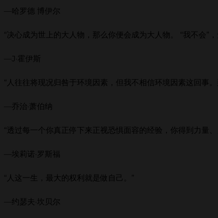
—哈罗德 博伊尔
“决心成为世上的大人物，那么你便会成为大人物。 “我不会”
—J·霍伊斯
“人往往将现况归咎于环境因素，但我不相信环境因素这回事。
—乔治·萧伯纳
“透过每一个你真正停下来正视恐惧面容的经验，你得到力量
—埃莉诺·罗斯福
“人这一生，最大的权利就是做自己。”
—约瑟夫·坎贝尔