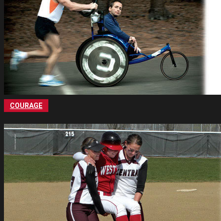
COURAGE