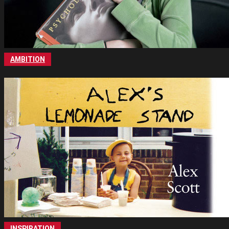
AMBITION
INSPIRATION