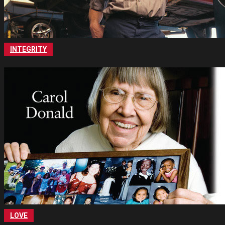
INTEGRITY
LOVE