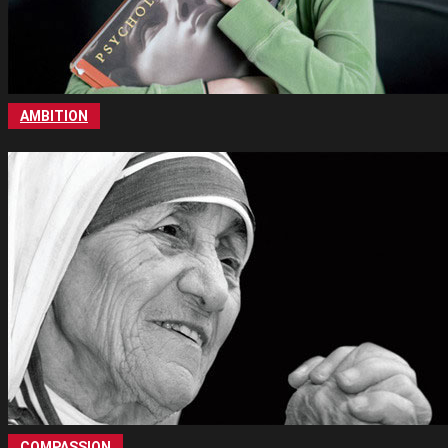
AMBITION
COMPASSION